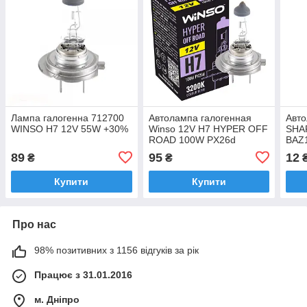
Лампа галогенна 712700
Автолампа галогенная
Авт
WINSO H7 12V 55W +30%
Winso 12V H7 HYPER OFF
SHA
ROAD 100W PX26d
BAZ1
(712710)
упак
89
95
12
₴
₴
Купити
Купити
Про нас
98% позитивних з 1156 відгуків за рік
Працює з 31.01.2016
м. Дніпро