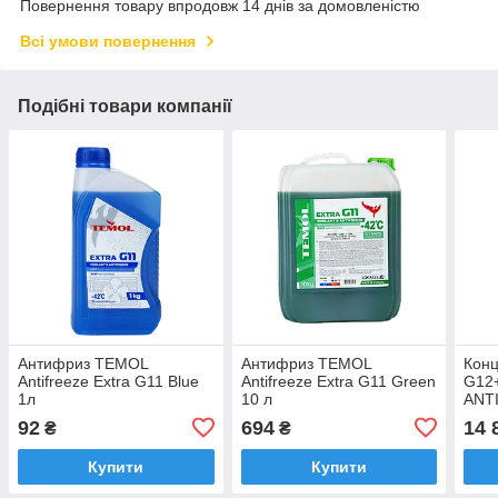
Повернення товару впродовж 14 днів за домовленістю
Всі умови повернення
Подібні товари компанії
Антифриз TEMOL
Антифриз TEMOL
Конц
Antifreeze Extra G11 Blue
Antifreeze Extra G11 Green
G12
1л
10 л
ANT
ROU
92
694
14 
₴
₴
(711
Купити
Купити