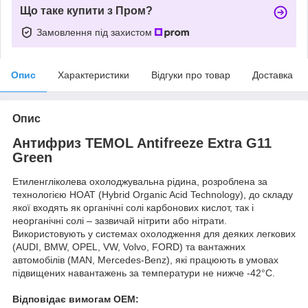
Що таке купити з Пром?
Замовлення під захистом
Опис
Характеристики
Відгуки про товар
Доставка
Опис
Антифриз TEMOL Antifreeze Extra G11
Green
Етиленгліколева охолоджувальна рідина, розроблена за
технологією HOAT (Hybrid Organic Acid Technology), до складу
якої входять як органічні солі карбонових кислот, так і
неорганічні солі – зазвичай нітрити або нітрати.
Використовують у системах охолодження для деяких легкових
(AUDI, BMW, OPEL, VW, Volvo, FORD) та вантажних
автомобілів (MAN, Mercedes-Benz), які працюють в умовах
підвищених навантажень за температури не нижче -42°С.
Відповідає вимогам OEM: