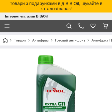
Товари з подарунками від BiBiOil, шукайте в
каталозі зараз!
Інтернет-магазин BiBiOil
Товари
Антифриз
Готовий антифриз
Антифриз TE