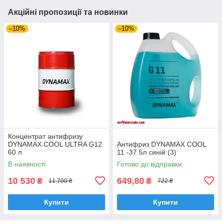
Акційні пропозиції та новинки
–10%
–10%
Концентрат антифризу
DYNAMAX COOL ULTRA G12
Антифриз DYNAMAX COOL
60 л
11 -37 5л синій (3)
В наявності
Готово до відправки
10 530
649,80
₴
₴
11 700 ₴
722 ₴
Купити
Купити