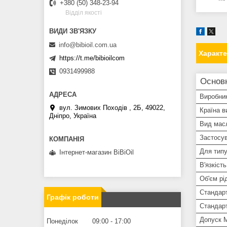
+380 (50) 348-23-94
Вiддiл якостi
info@bibioil.com.ua
Характ
https://t.me/bibioilcom
0931499988
Основн
Виробни
вул. Зимових Походiв , 2Б, 49022,
Країна в
Дніпро, Україна
Вид мас
Застосув
Для типу
Інтернет-магазин BiBiOil
В'язкіст
Об'єм рі
Стандар
Графік роботи
Стандар
Допуск 
Понеділок
09:00
17:00