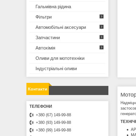
Гальмівна рідина
Фільтри
Автомобільні аксесуари
Запчастини
Автохімія
Оливи для мототехнiки
Iндустрiальнi оливи
Контакти
Мото
Надміцн
застосов
генерат
+380 (67) 149-99-88
ТЕХНІЧ
+380 (93) 149-99-88
AP
+380 (99) 149-99-88
MA