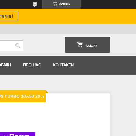
Кошик
талог!
Кошик
ОБМIН
ПРО НАС
КОНТАКТИ
S TURBO 20w50 20 л