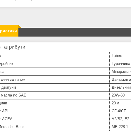
еристики
і атрибути
к
Lubex
иробник
Туреччина
ла
Мінеральн
ання за типом
Вантажні а
 двигунів
Дизельний
ь масла по SAE
20W-50
дини
20 л
т API
CF-4/CF
т ACEA
A2/B2, E2
Mercedes Benz
MB 228.1