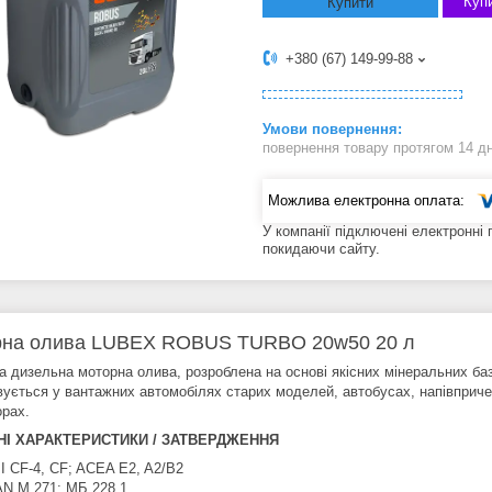
Купи
Купити
+380 (67) 149-99-88
повернення товару протягом 14 д
У компанії підключені електронні
покидаючи сайту.
рна олива LUBEX ROBUS TURBO 20w50 20 л
а дизельна моторна олива, розроблена на основі якісних мінеральних баз
ується у вантажних автомобілях старих моделей, автобусах, напівпричепах
орах.
НІ ХАРАКТЕРИСТИКИ / ЗАТВЕРДЖЕННЯ
I CF-4, CF; ACEA E2, A2/B2
N М 271; МБ 228,1