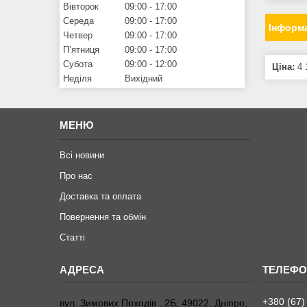
Вівторок
09:00
17:00
Середа
09:00
17:00
Інформа
Четвер
09:00
17:00
Пʼятниця
09:00
17:00
Субота
09:00
12:00
Ціна:
4 
Неділя
Вихідний
МЕНЮ
Всі новини
Про нас
Доставка та оплата
Повернення та обмiн
Статтi
+380 (67)
вул. Зимових Походiв , 2Б, 49022, Дніпро,