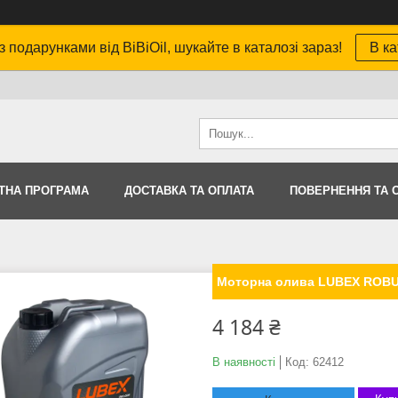
з подарунками від BiBiOil, шукайте в каталозі зараз!
В ка
ТНА ПРОГРАМА
ДОСТАВКА ТА ОПЛАТА
ПОВЕРНЕННЯ ТА 
Моторна олива LUBEX ROBU
4 184 ₴
В наявності
Код:
62412