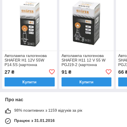
Автолампа галогенова
Автолампа галогенова
Авто
SHAFER H1 12V 55W
SHAFER H11 12 V 55 W
SHA
P14.5S (картонна
PGJ19-2 (картонна
PGJ1
упаковка 1 шт.) (SL1001)
упаковка 1 шт.) (SL1011)
1 шт
27
91
66
₴
₴
Купити
Купити
Про нас
98% позитивних з 1159 відгуків за рік
Працює з 31.01.2016