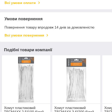
Всі умови оплати
Умови повернення
Повернення товару впродовж 14 днів за домовленістю
Всі умови повернення
Подібні товари компанії
Хомут пластиковий
Хомут пластиковий
Хому
TECMAXХ 2,5*100 білий
TECMAXХ 3,6*200 білий
TECM