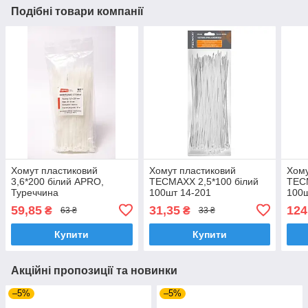
Подібні товари компанії
Хомут пластиковий
Хомут пластиковий
Хому
3,6*200 білий APRO,
TECMAXХ 2,5*100 білий
TECM
Туреччина
100шт 14-201
100ш
59,85
31,35
124
₴
₴
63 ₴
33 ₴
Купити
Купити
Акційні пропозиції та новинки
–5%
–5%