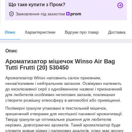
Що таке купити з Пром?
Замовлення під захистом
Опис
Характеристики
Відгуки про товар
Доставка
Опис
Ароматизатор мішечок Winso Air Bag
Tutti Frutti (20) 530450
Ароматизатор Winso наповнить салон приємним,
ненав'язливим і нейтральним запахом. Освіжувач належить
до ексклюзивної серії з однойменною назвою і призначений
для любителів особливих нетипових запахів, покликаних
створити розкішну атмосферу в автомобілі або приміщенні.
Полімерні гранули упаковані в текстильний мішечок,
зрешечений отворами для неспішної пасивної ароматизації.
Тверді гранули-це оптимальне рішення для любителів
нерізких, довгограючих ароматів. Такий ароматизатор буде
служити довше рідких і паперових аналогів, плюс має зручну