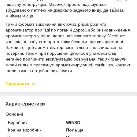
підвісну конструкцію. Мішечок просто підвішується
вбудованою петлею на дзеркало заднього виду, де займає
мінімум місця.
Такий формат виконання виключає ризик розлити
ароматизатор при їзді по поганій дорозі, або ризик викидання
ароматизатора у вікно, через нав'язливого запаху. У той же
час слід не забувати про техніку безпеки при використанні.
Важливо, щоб ароматизатор висів вільно і не спирався на
поверхні. Також при порушенні цілісності упаковки слід
негайно припинити експлуатацію освіжувача, так як гранули
вкрай сильно просякнуті ароматизирующей сумішшю, контакт
шкіри з якою потрібно виключити.
Приховати
Характеристики
Основні
Виробник
WINSO
Країна виробник
Польща