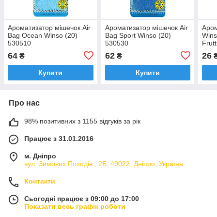
Ароматизатор мішечок Air
Ароматизатор мішечок Air
Аром
Bag Ocean Winso (20)
Bag Sport Winso (20)
Wins
530510
530530
Frut
64
62
26
₴
₴
Купити
Купити
Про нас
98% позитивних з 1155 відгуків за рік
Працює з 31.01.2016
м. Дніпро
вул. Зимових Походiв , 2Б, 49022, Дніпро, Україна
Контакти
Сьогодні працює з 09:00 до 17:00
Показати весь графік роботи