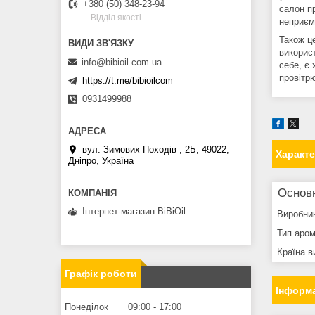
+380 (50) 348-23-94
салон п
Вiддiл якостi
неприєм
Також це
використ
info@bibioil.com.ua
себе, є
провітр
https://t.me/bibioilcom
0931499988
вул. Зимових Походiв , 2Б, 49022,
Характ
Дніпро, Україна
Основ
Інтернет-магазин BiBiOil
Виробни
Тип аро
Країна в
Графік роботи
Інформа
Понеділок
09:00
17:00