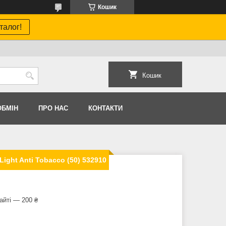
Кошик
талог!
Кошик
ОБМIН
ПРО НАС
КОНТАКТИ
ight Anti Tobacco (50) 532910
айті — 200 ₴