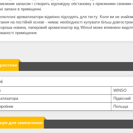
риємним запахом і створить відповідну обстановку з приємними свіжими 
ні запахи в приміщенні.
люлозні ароматизатори відмінно підходять для тесту. Коли ви не знайомі
ання на постійній основі - немає необхідності купувати більш довгостро
 хороша новина, паперовий ароматизатор від Winsol може впевнено виділят
юваності приміщення.
еристики
ні
к
WINSO
матизатора
Підвісний
иробник
Польща
ція для замовлення