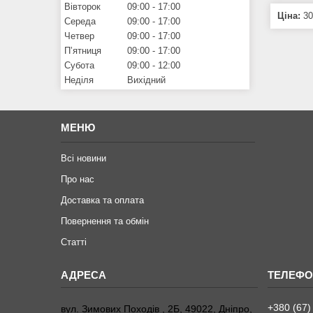
Вівторок
09:00
17:00
Ціна:
30
Середа
09:00
17:00
Четвер
09:00
17:00
Пʼятниця
09:00
17:00
Субота
09:00
12:00
Неділя
Вихідний
МЕНЮ
Всі новини
Про нас
Доставка та оплата
Повернення та обмiн
Статтi
+380 (67)
вул. Зимових Походiв , 2Б, 49022, Дніпро,