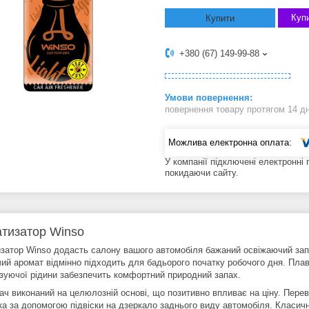
Купи
Купити
+380 (67) 149-99-88
повернення товару протягом 14 д
У компанії підключені електронні
покидаючи сайту.
тизатор Winso
затор Winso додасть салону вашого автомобіля бажаний освіжаючий зап
чий аромат відмінно підходить для бадьорого початку робочого дня. Плав
зуючої рідини забезпечить комфортний природний запах.
ач виконаний на целюлозній основі, що позитивно впливає на ціну. Перев
ка за допомогою підвіски на дзеркало заднього виду автомобіля. Класич