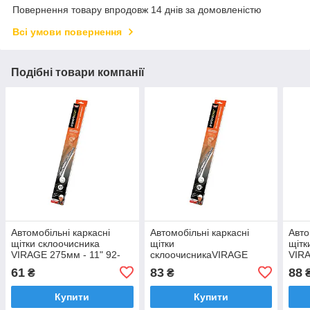
Повернення товару впродовж 14 днів за домовленістю
Всі умови повернення
Подібні товари компанії
Автомобільні каркасні
Автомобільні каркасні
Авто
щітки склоочисника
щітки
щітк
VIRAGE 275мм - 11" 92-
склоочисникаVIRAGE
VIRA
S11
375мм - 15" 92-S15
S16 
61
83
88
₴
₴
Купити
Купити