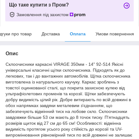
Що таке купити з Пром?
Замовлення під захистом
ідгуки про товар
Доставка
Оплата
Умови повернення
Опис
Склоочисники каркасні VIRAGE 350мм - 14" 92-S14 Якісні
універсальні класичні щітки склоочисника. Підходять як до
легкових, так і до вантажних автомобілів. Щітка склоочисника
виготовлена ​​із натурального каучуку. Каркас зроблень з
товстої оцинкованої сталі, що покрита захисною кулею від
ультрафіолетових променів та корозії. Щітки забезпечують
добру видимість цілий рік. Добре витирають по всій довжині в
обох напрямках завдяки металевим з'єднанням, що
забезпечують відмінний тиск на лобове скло. Склоочисники
завдовжки більше 53 см мають до 8 точок тиску. П'ятнадцять
розмірів щиток від 27 см до 65 см! Особливості: відмінна
видимість протягом усього року стійкість до корозії та UV-
випромінювання рівномірний тиск по всій довжині не залишає