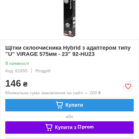
Щітки склоочисника Hybrid з адаптером типу
"U" VIRAGE 575мм - 23" 92-HU23
В наявності
Код: 61655
Роздріб
146
₴
Мінімальна сума замовлення на сайті — 200 ₴
Купити
або
Купити з