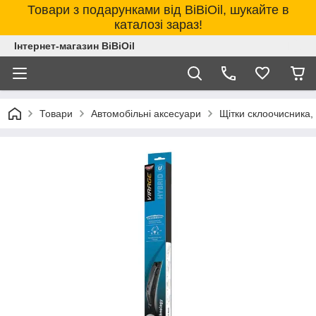
Товари з подарунками від BiBiOil, шукайте в
каталозі зараз!
Інтернет-магазин BiBiOil
Товари
Автомобільні аксесуари
Щітки склоочисника,