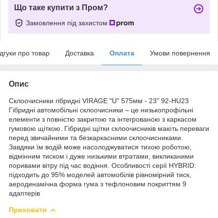
Що таке купити з Пром?
Замовлення під захистом
ідгуки про товар
Доставка
Оплата
Умови повернення
Опис
Склоочисники гібридні VIRAGE "U" 575мм - 23" 92-HU23
Гібридні автомобільні склоочисники – це низькопрофільні
елементи з повністю закритою та інтегрованою з каркасом
гумовою щіткою. Гібридні щітки склоочисників мають переваги
перед звичайними та безкаркасними склоочисниками.
Завдяки їм водій може насолоджуватися тихою роботою,
відмінним тиском і дуже низькими втратами, викликаними
поривами вітру під час водіння. Особливості серії HYBRID:
підходить до 95% моделей автомобілів рівномірний тиск,
аеродинамічна форма гума з тефлоновим покриттям 9
адаптерів
Приховати