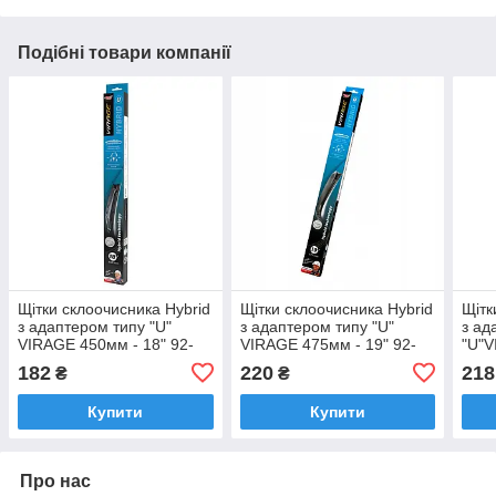
Подібні товари компанії
Щітки склоочисника Hybrid
Щітки склоочисника Hybrid
Щітк
з адаптером типу "U"
з адаптером типу "U"
з ад
VIRAGE 450мм - 18" 92-
VIRAGE 475мм - 19" 92-
"U"V
HU18
HU19
92-
182
220
218
₴
₴
Купити
Купити
Про нас