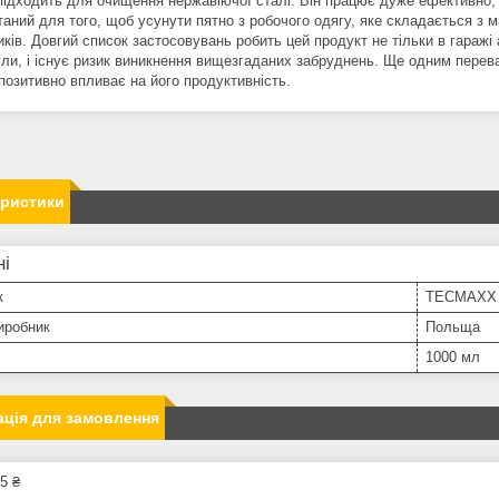
підходить для очищення нержавіючої сталі. Він працює дуже ефективно
таний для того, щоб усунути пятно з робочого одягу, яке складається з м
ків. Довгий список застосовувань робить цей продукт не тільки в гаражі 
ули, і існує ризик виникнення вищезгаданих забруднень. Ще одним перев
позитивно впливає на його продуктивність.
еристики
ні
к
TECMAXX
иробник
Польща
1000 мл
ція для замовлення
5 ₴