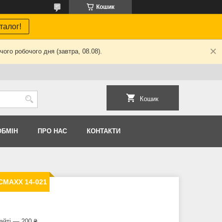
Кошик
талог!
ого робочого дня (завтра, 08.08).
Кошик
ОБМIН
ПРО НАС
КОНТАКТИ
CMAXX 14-021
айті — 200 ₴