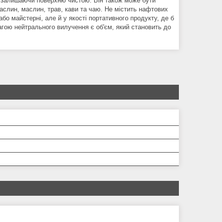
, залишаючи поверхню чистою. Він також може бути
аслин, маслин, трав, кави та чаю. Не містить нафтових
або майстерні, але й у якості портативного продукту, де б
агою нейтрального вилучення є об'єм, який становить до