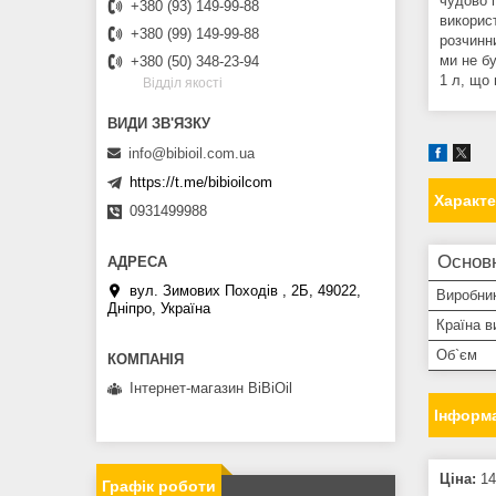
чудово 
+380 (93) 149-99-88
викорис
+380 (99) 149-99-88
розчинни
ми не б
+380 (50) 348-23-94
1 л, що 
Вiддiл якостi
info@bibioil.com.ua
https://t.me/bibioilcom
Характ
0931499988
Основ
вул. Зимових Походiв , 2Б, 49022,
Виробни
Дніпро, Україна
Країна в
Об`єм
Інтернет-магазин BiBiOil
Інформа
Ціна:
14
Графік роботи