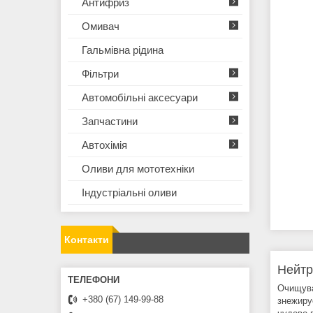
Антифриз
Омивач
Гальмівна рідина
Фільтри
Автомобільні аксесуари
Запчастини
Автохімія
Оливи для мототехнiки
Iндустрiальнi оливи
Контакти
Нейтр
Очищува
+380 (67) 149-99-88
знежирує