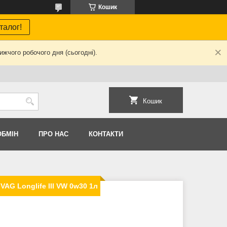
Кошик
талог!
жчого робочого дня (сьогодні).
Кошик
ОБМIН
ПРО НАС
КОНТАКТИ
AG Longlife III VW 0w30 1л