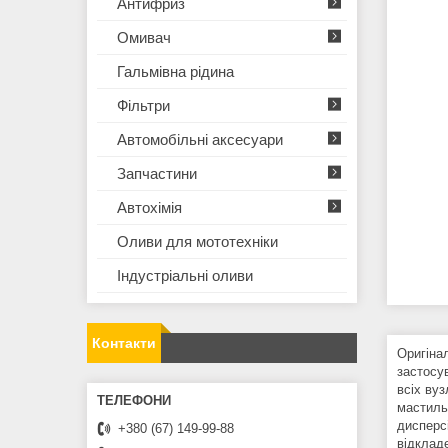
Антифриз
Омивач
Гальмівна рідина
Фільтри
Автомобільні аксесуари
Запчастини
Автохімія
Оливи для мототехнiки
Iндустрiальнi оливи
Контакти
Оригіна
застосув
всіх вуз
мастильн
дисперсі
+380 (67) 149-99-88
відкладе