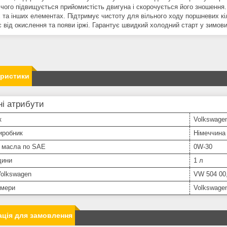
чого підвищується прийомистість двигуна і скорочується його зношення. З
 та інших елементах. Підтримує чистоту для вільного ходу поршневих кі
 від окислення та появи іржі. Гарантує швидкий холодний старт у зимови
еристики
і атрибути
к
Volkswage
иробник
Німеччина
ь масла по SAE
0W-30
дини
1 л
Volkswagen
VW 504 00
омери
Volkswage
ція для замовлення