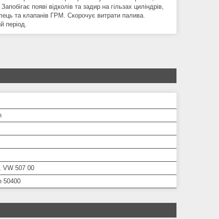
апобігає появі відколів та задир на гільзах циліндрів,
лець та клапанів ГРМ. Скорочує витрати палива.
й період.
n
, VW 507 00
n 50400