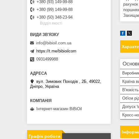
+380 (93) 149-99-88
рахунок 
+380 (99) 149-99-88
поршнях
Захищає
+380 (50) 348-23-94
Вiддiл якостi
info@bibioil.com.ua
Характ
https://t.me/bibioilcom
0931499988
Основн
Виробни
вул. Зимових Походiв , 2Б, 49022,
Країна в
Дніпро, Україна
В'язкіст
Об'єм рі
Допуск 
Інтернет-магазин BiBiOil
Кросс-н
Інформа
Графік роботи