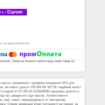
ти з
нів
за домовленістю
 платежі. Тепер ви можете купити будь-який товар не
не масло, розроблене і одобрене концерном VAG для
at, які мають допуск VW 504 00/ 507 00. надійний захист
G LongLife III FE 0W-30 GS55545M4 підтримує цілісність
 під час швидкісної їзди трасою. Активні миючо-
ру, сажі, лаків і перешкоджають їх повторному
ги: Сприяє мінімізації втрат потужності на трення, за