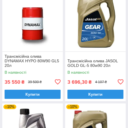
Трансмісійна олива
DYNAMAX HYPO 80W90 GL5
Трансмісійна олива JASOL
20л
GOLD GL-5 80w90 20л
В наявності
В наявності
35 550
3 696,30
₴
₴
39 500 ₴
4 107 ₴
Купити
Купити
–10%
–10%