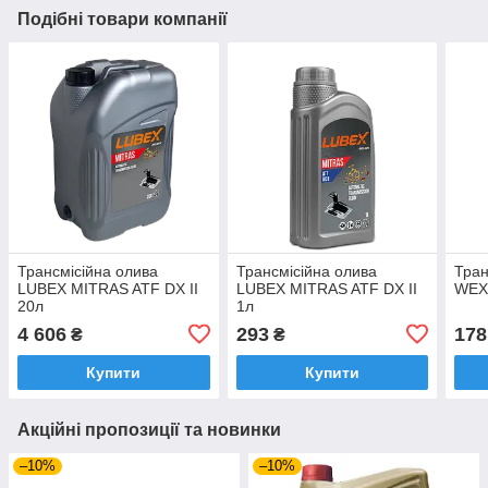
Подібні товари компанії
Трансмiciйна олива
Трансмiciйна олива
Тран
LUBEX MITRAS ATF DX II
LUBEX MITRAS ATF DX II
WEXO
20л
1л
4 606
293
178
₴
₴
Купити
Купити
Акційні пропозиції та новинки
–10%
–10%