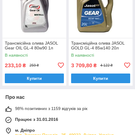
Трансмісійна олива JASOL
Трансміційна олива JASOL
Gear OIL GL-4 80w90 1л
GOLD GL-4 85w140 20л
В наявності
В наявності
233,10
3 709,80
₴
₴
259 ₴
4 122 ₴
Купити
Купити
Про нас
98% позитивних з 1159 відгуків за рік
Працює з 31.01.2016
м. Дніпро
вул. Зимових Походiв , 2Б, 49022, Дніпро, Україна