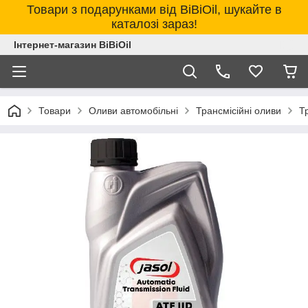
Товари з подарунками від BiBiOil, шукайте в
каталозі зараз!
Інтернет-магазин BiBiOil
Товари
Оливи автомобільні
Трансмісійні оливи
Т