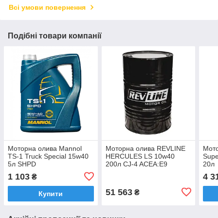
Всі умови повернення
Подібні товари компанії
Моторна олива Mannol
Моторна олива REVLINE
Мото
TS-1 Truck Special 15w40
HERCULES LS 10w40
Supe
5л SHPD
200л CJ-4 ACEA:E9
20л
1 103
4 3
₴
51 563
₴
Купити