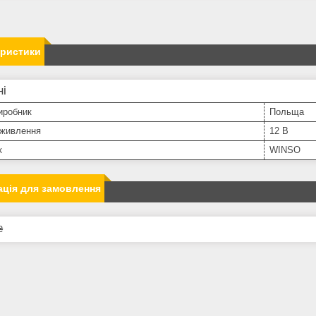
еристики
ні
иробник
Польща
 живлення
12 В
к
WINSO
ція для замовлення
₴