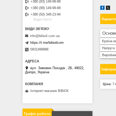
+380 (93) 149-99-88
+380 (99) 149-99-88
+380 (50) 348-23-94
Характ
Вiддiл якостi
Основ
info@bibioil.com.ua
Країна в
https://t.me/bibioilcom
Напруга
0931499988
Виробни
вул. Зимових Походiв , 2Б, 49022,
Інформа
Дніпро, Україна
Ціна:
7 
Інтернет-магазин BiBiOil
Графік роботи