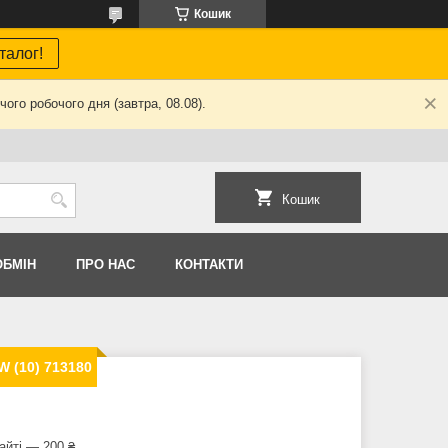
Кошик
талог!
ого робочого дня (завтра, 08.08).
Кошик
ОБМIН
ПРО НАС
КОНТАКТИ
 (10) 713180
айті — 200 ₴