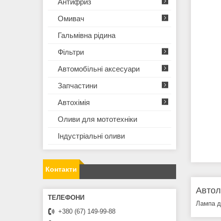
Антифриз
Омивач
Гальмівна рідина
Фільтри
Автомобільні аксесуари
Запчастини
Автохімія
Оливи для мототехнiки
Iндустрiальнi оливи
Контакти
Автол
Лампа дл
+380 (67) 149-99-88