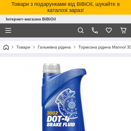
Товари з подарунками від BiBiOil, шукайте в
каталозі зараз!
Інтернет-магазин BiBiOil
Товари
Гальмівна рідина
Тормозна рідина Mannol 3