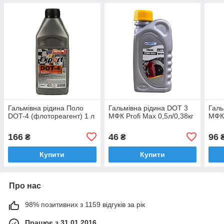
Гальмівна рідина Поло
Гальмівна рідина DOT 3
Галь
DOT-4 (флотореагент) 1 л
МФК Profi Max 0,5л/0,38кг
МФК 
166
46
96
₴
₴
Купити
Купити
Про нас
98% позитивних з 1159 відгуків за рік
Працює з 31.01.2016