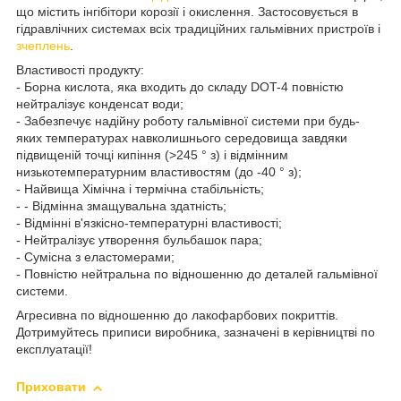
що містить інгібітори корозії і окислення. Застосовується в
гідравлічних системах всіх традиційних гальмівних пристроїв і
зчеплень
.
Властивості продукту:
- Борна кислота, яка входить до складу DOT-4 повністю
нейтралізує конденсат води;
- Забезпечує надійну роботу гальмівної системи при будь-
яких температурах навколишнього середовища завдяки
підвищеній точці кипіння (>245 ° з) і відмінним
низькотемпературним властивостям (до -40 ° з);
- Найвища Хімічна і термічна стабільність;
- - Відмінна змащувальна здатність;
- Відмінні в'язкісно-температурні властивості;
- Нейтралізує утворення бульбашок пара;
- Сумісна з еластомерами;
- Повністю нейтральна по відношенню до деталей гальмівної
системи.
Агресивна по відношенню до лакофарбових покриттів.
Дотримуйтесь приписи виробника, зазначені в керівництві по
експлуатації!
Приховати