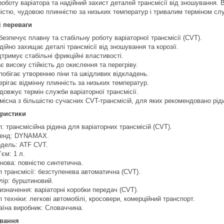
роботу варіатора та надійний захист деталей трансмісії від зношування
ністю, чудовою плинністю за низьких температур і тривалим терміном сл
 переваги
безпечує плавну та стабільну роботу варіаторної трансмісії (CVT).
дійно захищає деталі трансмісії від зношування та корозії.
дтримує стабільні фрикційні властивості.
є високу стійкість до окислення та перегріву.
побігає утворенню піни та шкідливих відкладень.
ерігає відмінну плинність за низьких температур.
довжує термін служби варіаторної трансмісії.
місна з більшістю сучасних CVT-трансмісій, для яких рекомендовано ріди
еристики
п: трансмісійна рідина для варіаторних трансмісій (CVT).
енд: DYNAMAX.
дель: ATF CVT.
’єм: 1 л.
нова: повністю синтетична.
п трансмісії: безступенева автоматична (CVT).
лір: бурштиновий.
изначення: варіаторні коробки передач (CVT).
п техніки: легкові автомобілі, кросовери, комерційний транспорт.
аїна виробник: Словаччина.
ування