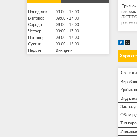
Признач
викорис
Понеділок
09:00
17:00
(DCT/DS
Вівторок
09:00
17:00
рекомен
Середа
09:00
17:00
Четвер
09:00
17:00
Пʼятниця
09:00
17:00
Субота
09:00
12:00
Неділя
Вихідний
Характ
Основн
Виробни
Країна в
Вид мас
Застосув
Об'єм рі
Тип коро
Упаковка