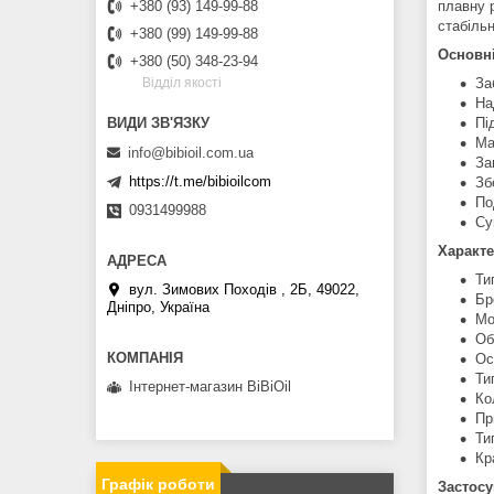
плавну 
+380 (93) 149-99-88
стабіль
+380 (99) 149-99-88
Основні
+380 (50) 348-23-94
За
Вiддiл якостi
На
Пі
Ма
info@bibioil.com.ua
За
https://t.me/bibioilcom
Зб
По
0931499988
Су
Характ
Ти
вул. Зимових Походiв , 2Б, 49022,
Бр
Дніпро, Україна
Мо
Об
Ос
Ти
Інтернет-магазин BiBiOil
Ко
Пр
Ти
Кр
Графік роботи
Застос