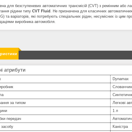
ена для безступеневих автоматичних трансмісій (CVT) з ремінним або 
тання рідини типу
CVT Fluid
. Не призначена для класичних автоматичних
G) та варіаторів, які потребують спеціальних рідин, несумісних із цим 
даціями виробника автомобіля.
еристики
і атрибути
к
Dynamax
иробник
Словаччин
ла
Синтетичн
ання за типом
Легкові ав
дини
1 л
бки передач
Автоматич
 засобу
Каністра