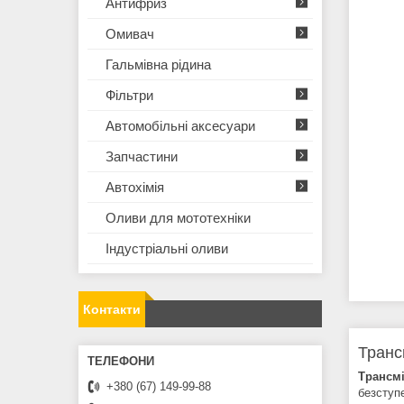
Антифриз
Омивач
Гальмівна рідина
Фільтри
Автомобільні аксесуари
Запчастини
Автохімія
Оливи для мототехнiки
Iндустрiальнi оливи
Контакти
Транс
Трансм
+380 (67) 149-99-88
безступ