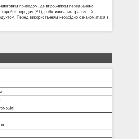
ланцюговим приводом, де виробником передбачено
 коробок передач (AT), роботизованих трансмісій
продуктом. Перед використанням необхідно ознайомитися з
а
е
томобілі
на