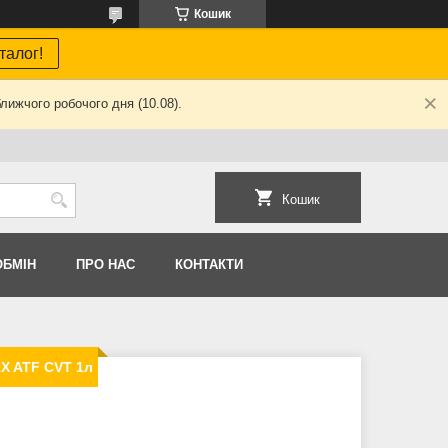
Кошик
талог!
лижчого робочого дня (10.08).
Кошик
ОБМIН
ПРО НАС
КОНТАКТИ
X ATF CVT 1л