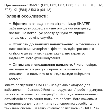
Призначення:
BMW 1 (E81, E82, E87, E88), 3 (E90, E91, E92,
E93), X1 (E84) 2.5/3.0 (04-12)
Головні особливості:
Ефективне очищення повітря:
Фільтр SHAFER
забезпечує високоефективне очищення повітря від
часток, що покращує роботу двигуна та сприяє
тривалому терміну служби.
Стійкість до великих навантажень:
Виготовлений з
високоякісних матеріалів, фільтр володіє вражаючою
стійкістю до великих навантажень, що гарантує
надійність його функціонування.
Оптимізація споживання пального:
Чисте повітря,
що подається в двигун, сприяє ефективному
споживанню пального та знижує викиди шкідливих
речовин.
Фільтр повітряний SHAFER - невід'ємна складова для
забезпечення безперебійної та продуктивної роботи двигуна.
Висока ефективність фільтрації, стійкість до навантажень і
оптимізація споживання пального роблять його важливим
компонентом для різних типів транспортних засобів та
технічних систем. Завдяки фільтру повітряному SHAFER ви