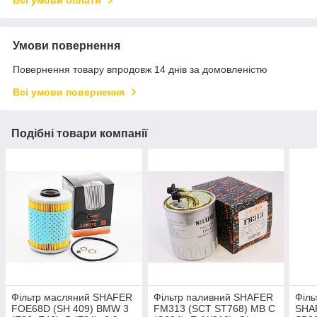
Всі умови оплати
Умови повернення
Повернення товару впродовж 14 днів за домовленістю
Всі умови повернення
Подібні товари компанії
Фільтр масляний SHAFER
Фільтр паливний SHAFER
Філь
FOE68D (SH 409) BMW 3
FM313 (SCT ST768) MB C
SHA