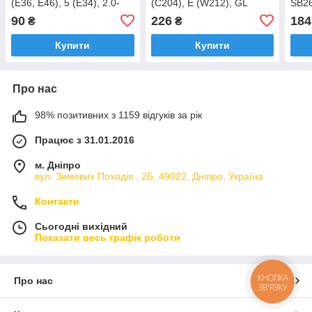
(E36, E46), 5 (E34), 2.0-
(C204), E (W212), GL
SB26
3.2, 89-09
(X164), Sprinter (906),
3.2,
90
226
184
₴
₴
2.0D-3.0D, 04- (2
Купити
Купити
Про нас
98% позитивних з 1159 відгуків за рік
Працює з 31.01.2016
м. Дніпро
вул. Зимових Походiв , 2Б, 49022, Дніпро, Україна
Контакти
Сьогодні вихідний
Показати весь графік роботи
КНОПКА
Про нас
ЗВ'ЯЗКУ