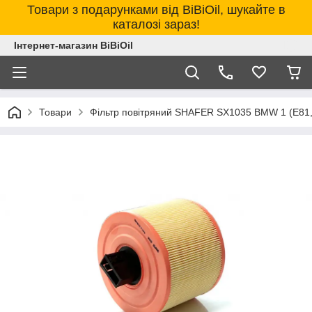
Товари з подарунками від BiBiOil, шукайте в
каталозі зараз!
Інтернет-магазин BiBiOil
Товари
Фільтр повітряний SHAFER SX1035 BMW 1 (E81, E8