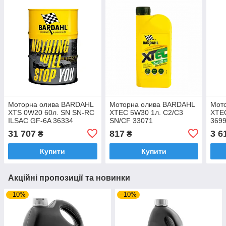
Моторна олива BARDAHL
Моторна олива BARDAHL
Мот
XTS 0W20 60л. SN SN-RC
XTEC 5W30 1л. C2/C3
XTE
ILSAC GF-6A 36334
SN/CF 33071
369
31 707
817
3 6
₴
₴
Купити
Купити
Акційні пропозиції та новинки
–10%
–10%