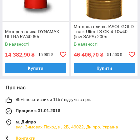
Моторна олива JASOL GOLD
Моторна олива DYNAMAX
Truck Ultra LS CK-4 10w40
ULTRA 5W40 60л
(low SAPS) 200л
В наявності
В наявності
14 382,90
46 406,70
₴
₴
15 981 ₴
51 563 ₴
Купити
Купити
Про нас
98% позитивних з 1157 відгуків за рік
Працює з 31.01.2016
м. Дніпро
вул. Зимових Походiв , 2Б, 49022, Дніпро, Україна
Контакти