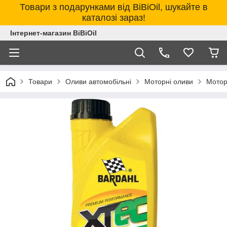
Товари з подарунками від BiBiOil, шукайте в
каталозі зараз!
Інтернет-магазин BiBiOil
Товари
Оливи автомобільні
Моторні оливи
Мотор