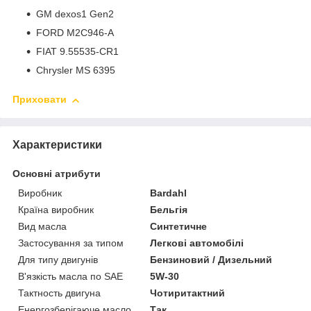
GM dexos1 Gen2
FORD M2C946-A
FIAT 9.55535-CR1
Chrysler MS 6395
Приховати
Характеристики
Основні атрибути
Виробник
Bardahl
Країна виробник
Бельгія
Вид масла
Синтетичне
Застосування за типом
Легкові автомобілі
Для типу двигунів
Бензиновий / Дизельний
В'язкість масла по SAE
5W-30
Тактность двигуна
Чотиритактний
Енергозберігаюче масло
Так