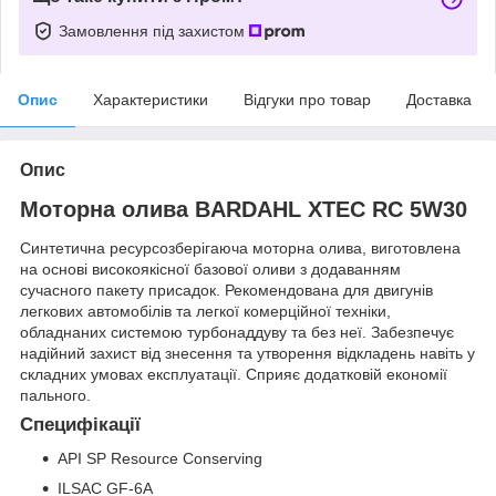
Замовлення під захистом
Опис
Характеристики
Відгуки про товар
Доставка
Опис
Моторна олива BARDAHL XTEC RC 5W30
Синтетична ресурсозберігаюча моторна олива, виготовлена ​​
на основі високоякісної базової оливи з додаванням
сучасного пакету присадок. Рекомендована для двигунів
легкових автомобілів та легкої комерційної техніки,
обладнаних системою турбонаддуву та без неї. Забезпечує
надійний захист від знесення та утворення відкладень навіть у
складних умовах експлуатації. Сприяє додатковій економії
пального.
Специфікації
API SP Resource Conserving
ILSAC GF-6A