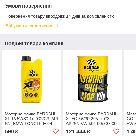
Умови повернення
Повернення товару впродовж 14 днів за домовленістю
Всі умови повернення
Подібні товари компанії
Моторна олива BARDAHL
Моторна олива BARDAHL
Мот
XTRA 5W30 1л (C2/C3, API
XTEC 5W30 205 л. C3
GOL
SN, BMW LONGLIFE-04,
API/SN VW 504.00/507.00
VW 5
MB 229.51/MB 229.52)
36309
229.
590
121 444
1 4
₴
₴
34111
229.