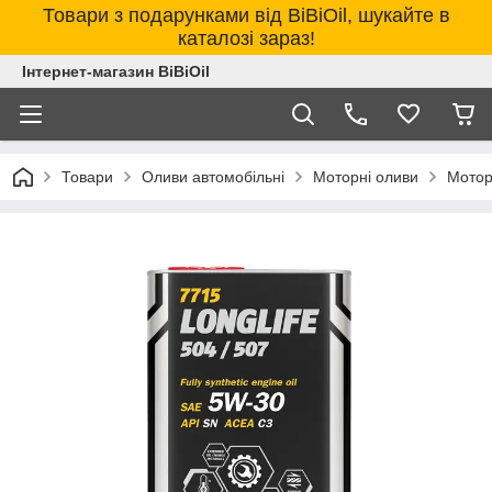
Товари з подарунками від BiBiOil, шукайте в
каталозі зараз!
Інтернет-магазин BiBiOil
Товари
Оливи автомобільні
Моторні оливи
Мотор