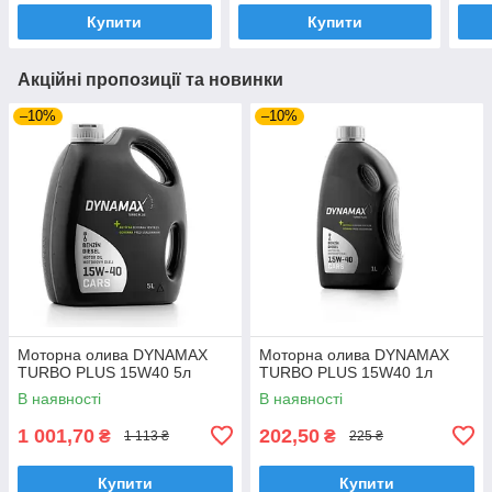
01;G
Купити
Купити
A40
Акційні пропозиції та новинки
–10%
–10%
Моторна олива DYNAMAX
Моторна олива DYNAMAX
TURBO PLUS 15W40 5л
TURBO PLUS 15W40 1л
В наявності
В наявності
1 001,70
202,50
₴
₴
1 113 ₴
225 ₴
Купити
Купити