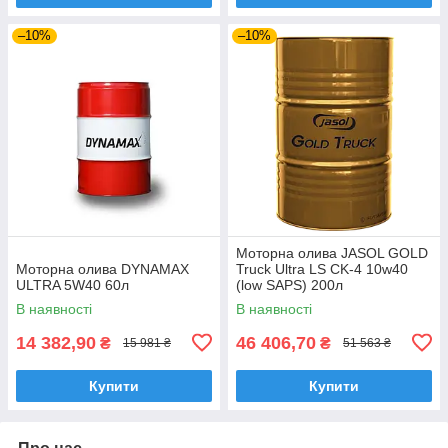
–10%
–10%
Моторна олива JASOL GOLD
Моторна олива DYNAMAX
Truck Ultra LS CK-4 10w40
ULTRA 5W40 60л
(low SAPS) 200л
В наявності
В наявності
14 382,90
46 406,70
₴
₴
15 981 ₴
51 563 ₴
Купити
Купити