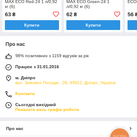
MAX ECO Red-24 1 л/0,92
MAX ECO Green-24 1
ECO-
кг (6)
л/0,92 кг (6)
63
62
56
₴
₴
Купити
Купити
Про нас
98% позитивних з 1159 відгуків за рік
Працює з 31.01.2016
м. Дніпро
вул. Зимових Походiв , 2Б, 49022, Дніпро, Україна
Контакти
Сьогодні вихідний
Показати весь графік роботи
Про нас
КНОПКА