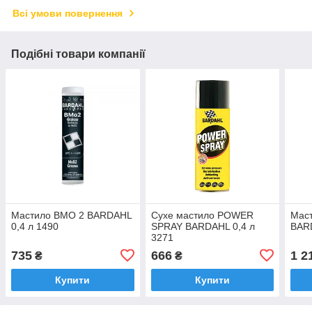
Всі умови повернення
Подібні товари компанії
Мастило BMO 2 BARDAHL
Сухе мастило POWER
Мас
0,4 л 1490
SPRAY BARDAHL 0,4 л
BARD
3271
735
666
1 2
₴
₴
Купити
Купити