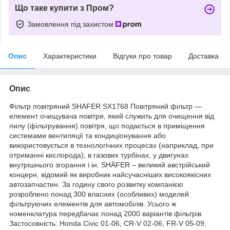
Що таке купити з Пром?
Замовлення під захистом
Опис
Характеристики
Відгуки про товар
Доставка
Опис
Фільтр повітряний SHAFER SX1768 Повітряний фільтр —
елемент очищувача повітря, який служить для очищення від
пилу (фільтрування) повітря, що подається в приміщення
системами вентиляції та кондиціонування або
використовується в технологічних процесах (наприклад, при
отриманні кислорода), в газових турбінах, у двигунах
внутрішнього згорання і ін. SHÄFER – великий австрійський
концерн, відомий як виробник найсучасніших високоякісних
автозапчастин. За годину свого розвитку компанією
розроблено понад 300 власних (особливих) моделей
фільтруючих елементів для автомобілів. Усього ж
номенклатура передбачає понад 2000 варіантів фільтрів.
Застосовність: Honda Civic 01-06, CR-V 02-06, FR-V 05-09,