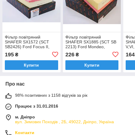
Фільтр повітряний
Фільтр повітряний
Філь
SHAFER SX1572 (SCT
SHAFER SX1885 (SCT SB
SHA
SB2426) Ford Focus II,
2213) Ford Mondeo,
V,VI
Focus C-Max, Volvo C30,
Galaxy, S-Max, Volvo S80,
Octa
195
226
164
₴
₴
S40, V50, 1.4-2.0, 03-12
V70, 1.6-2.3, 06-12
Купити
Купити
Про нас
98% позитивних з 1158 відгуків за рік
Працює з 31.01.2016
м. Дніпро
вул. Зимових Походiв , 2Б, 49022, Дніпро, Україна
Контакти