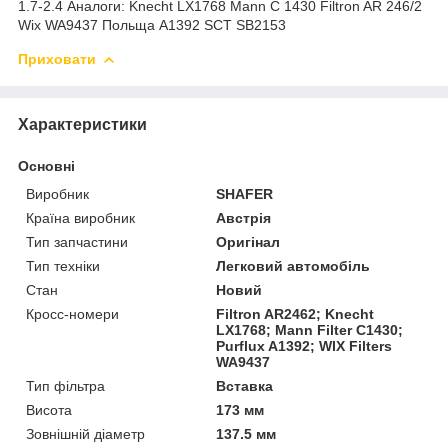
1.7-2.4 Аналоги: Knecht LX1768 Mann C 1430 Filtron AR 246/2
Wix WA9437 Польща A1392 SCT SB2153
Приховати
Характеристики
Основні
Виробник
SHAFER
Країна виробник
Австрія
Тип запчастини
Оригінал
Тип техніки
Легковий автомобіль
Стан
Новий
Кросс-номери
Filtron AR2462; Knecht
LX1768; Mann Filter C1430;
Purflux A1392; WIX Filters
WA9437
Тип фільтра
Вставка
Висота
173 мм
Зовнішній діаметр
137.5 мм