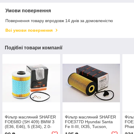
Умови повернення
Повернення товару впродовж 14 днів за домовленістю
Всі умови повернення
Подібні товари компанії
Фільтр масляний SHAFER
Фільтр масляний SHAFER
Філ
FOE68D (SH 409) BMW 3
FOE377D Hyundai Santa
FOE1
(E36, E46), 5 (E34), 2.0-
Fe II-III, IX35, Tucson,
Phae
3.2, 89-09
Sorento II-II, Sportage, 2.0
A8, 