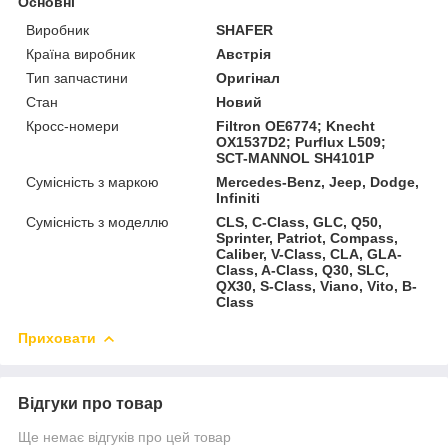
Основні
Виробник
SHAFER
Країна виробник
Австрія
Тип запчастини
Оригінал
Стан
Новий
Кросс-номери
Filtron OE6774; Knecht
OX1537D2; Purflux L509;
SCT-MANNOL SH4101P
Сумісність з маркою
Mercedes-Benz, Jeep, Dodge,
Infiniti
Сумісність з моделлю
CLS, C-Class, GLC, Q50,
Sprinter, Patriot, Compass,
Caliber, V-Class, CLA, GLA-
Class, A-Class, Q30, SLC,
QX30, S-Class, Viano, Vito, B-
Class
Приховати
Відгуки про товар
Ще немає відгуків про цей товар