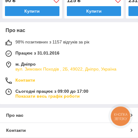
90
125
231
₴
₴
D-2.2 D, 09-
D-6.
Купити
Купити
Про нас
98% позитивних з 1157 відгуків за рік
Працює з 31.01.2016
м. Дніпро
вул. Зимових Походiв , 2Б, 49022, Дніпро, Україна
Контакти
Сьогодні працює з 09:00 до 17:00
Показати весь графік роботи
КНОПКА
Про нас
ЗВ'ЯЗКУ
Контакти