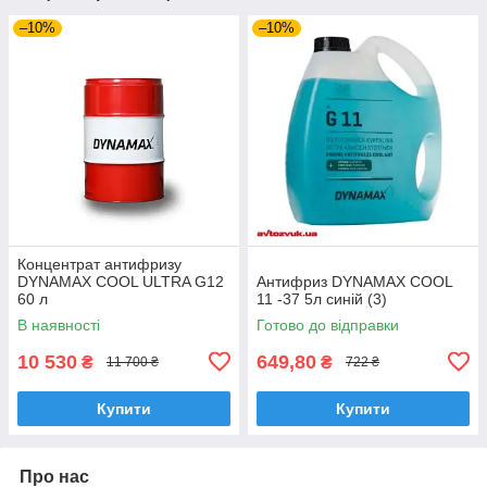
–10%
–10%
Концентрат антифризу
DYNAMAX COOL ULTRA G12
Антифриз DYNAMAX COOL
60 л
11 -37 5л синій (3)
В наявності
Готово до відправки
10 530
649,80
₴
₴
11 700 ₴
722 ₴
Купити
Купити
Про нас