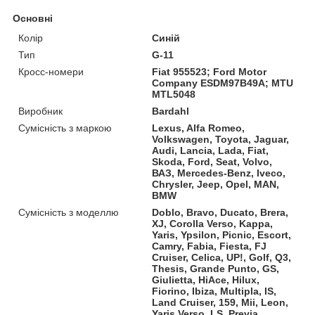
Основні
Колір
Синій
Тип
G-11
Кросс-номери
Fiat 955523; Ford Motor
Company ESDM97B49A; MTU
MTL5048
Виробник
Bardahl
Сумісність з маркою
Lexus, Alfa Romeo,
Volkswagen, Toyota, Jaguar,
Audi, Lancia, Lada, Fiat,
Skoda, Ford, Seat, Volvo,
ВАЗ, Mercedes-Benz, Iveco,
Chrysler, Jeep, Opel, MAN,
BMW
Сумісність з моделлю
Doblo, Bravo, Ducato, Brera,
XJ, Corolla Verso, Kappa,
Yaris, Ypsilon, Picnic, Escort,
Camry, Fabia, Fiesta, FJ
Cruiser, Celica, UP!, Golf, Q3,
Thesis, Grande Punto, GS,
Giulietta, HiAce, Hilux,
Fiorino, Ibiza, Multipla, IS,
Land Cruiser, 159, Mii, Leon,
Yaris Verso, LS, Previa,