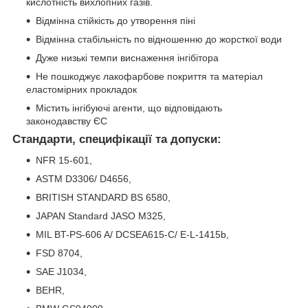
кислотність вихлопних газів.
Відмінна стійкість до утворення піні
Відмінна стабільність по відношенню до жорсткої води
Дуже низькі темпи виснаження інгібітора
Не пошкоджує лакофарбове покриття та матеріал
еластомірних прокладок
Містить інгібуючі агенти, що відповідають
законодавству ЄС
Стандарти, специфікації та допуски:
NFR 15-601,
ASTM D3306/ D4656,
BRITISH STANDARD BS 6580,
JAPAN Standard JASO M325,
MIL BT-PS-606 A/ DCSEA615-C/ E-L-1415b,
FSD 8704,
SAE J1034,
BEHR,