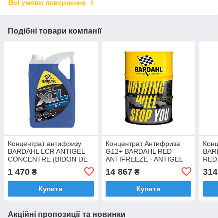
Всі умови повернення
Подібні товари компанії
Концентрат антифризу
Концентрат Антифриза
Конц
BARDAHL LCR ANTIGEL
G12+ BARDAHL RED
BAR
CONCENTRE (BIDON DE
ANTIFREEZE - ANTIGEL
RED
5L) 6113 5л
ROUGE червоний 60л
1л. 
1 470
14 867
314
₴
₴
(7117R)
Купити
Купити
Акційні пропозиції та новинки