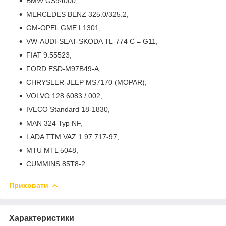
BMW GS94000,
MERCEDES BENZ 325.0/325.2,
GM-OPEL GME L1301,
VW-AUDI-SEAT-SKODA TL-774 C = G11,
FIAT 9.55523,
FORD ESD-M97B49-A,
CHRYSLER-JEEP MS7170 (MOPAR),
VOLVO 128 6083 / 002,
IVECO Standard 18-1830,
MAN 324 Typ NF,
LADA TTM VAZ 1.97.717-97,
MTU MTL 5048,
CUMMINS 85T8-2
Приховати
Характеристики