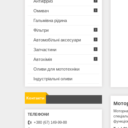
Антифриз
Омивач
Гальмівна рідина
Фільтри
Автомобільні аксесуари
Запчастини
Автохімія
Оливи для мототехнiки
Iндустрiальнi оливи
Контакти
Мотор
Моторна
спеціал
функціо
+380 (67) 149-99-88