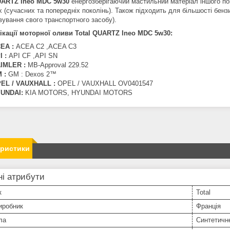
QUARTZ Ineo MDC 5w30
енергозберігаючий мастильний матеріал іншого по
 (сучасних та попередніх поколінь). Також підходить для більшості бенз
вування свого транспортного засобу).
кації моторної оливи Total QUARTZ Ineo MDC 5w30:
EA :
ACEA C2 ,ACEA C3
I :
API CF ,API SN
IMLER :
MB-Approval 229.52
 :
GM : Dexos 2™
EL / VAUXHALL :
OPEL / VAUXHALL OV0401547
UNDAI:
KIA MOTORS, HYUNDAI MOTORS
еристики
і атрибути
к
Total
иробник
Франція
ла
Синтетичн