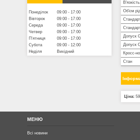
В'язкіст
Об'єм рі
Понеділок
09:00
17:00
Вівторок
09:00
17:00
Стандар
Середа
09:00
17:00
Стандар
Четвер
09:00
17:00
Допуск G
Пʼятниця
09:00
17:00
Допуск O
Субота
09:00
12:00
Неділя
Вихідний
Кросс-н
Стан
Інформа
Ціна:
59
МЕНЮ
Всі новини