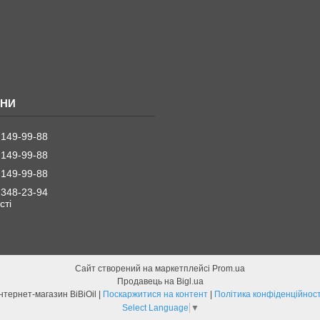
 149-99-88
 149-99-88
 149-99-88
 348-23-94
стi
Сайт створений на маркетплейсі
Prom.ua
Продавець на Bigl.ua
Інтернет-магазин BiBiOil |
Поскаржитися на контент
|
Політика конфіденційност
Select Language
▼