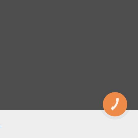
КНОПКА
ЗВ'ЯЗКУ
і