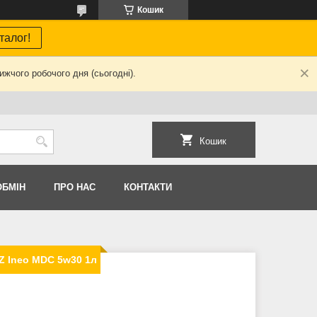
Кошик
талог!
жчого робочого дня (сьогодні).
Кошик
ОБМIН
ПРО НАС
КОНТАКТИ
Z Ineo MDC 5w30 1л