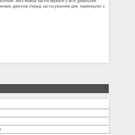
коління: його можна застосовувати у всіх дизельних
инових двигунів (перед застосуванням див. керівництво з
е