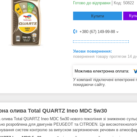
Готово до відправки
Код:
50822
Купи
Купити
+380 (67) 149-99-88
повернення товару протягом 14 д
У компанії підключені електронні
покидаючи сайту.
на олива Total QUARTZ Ineo MDC 5w30
 олива Total QUARTZ Ineo MDC 5w30 нового покоління зі зниженою суль
ьно розроблена для двигунів PEUGEOT та CITROEN. Це високотехнологіч
нування систем контролю за випуском загрязнюючих речовин в атмосфер