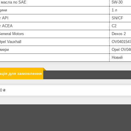
ь масла по SAE
5W-30
дини
1 л
т API
SN/CF
т ACEA
C2
eneral Motors
Dexos 2
pel Vauxhall
OV040154
омери
Opel OV04
Новий
ція для замовлення
0 ₴