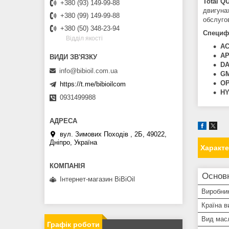
Total 
+380 (93) 149-99-88
двигунах
+380 (99) 149-99-88
обслуго
+380 (50) 348-23-94
Специфі
Вiддiл якостi
AC
AP
DA
info@bibioil.com.ua
GM
OP
https://t.me/bibioilcom
HY
0931499988
вул. Зимових Походiв , 2Б, 49022,
Дніпро, Україна
Характ
Основн
Інтернет-магазин BiBiOil
Виробни
Країна в
Вид мас
Графік роботи