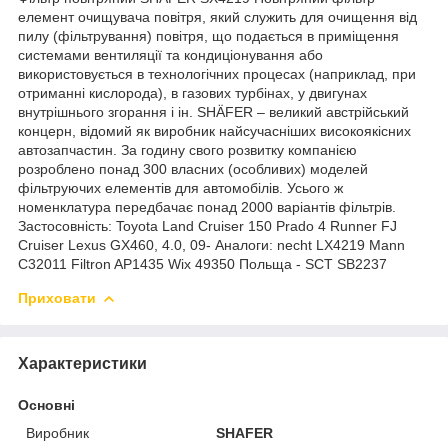
елемент очищувача повітря, який служить для очищення від
пилу (фільтрування) повітря, що подається в приміщення
системами вентиляції та кондиціонування або
використовується в технологічних процесах (наприклад, при
отриманні кислорода), в газових турбінах, у двигунах
внутрішнього згорання і ін. SHÄFER – великий австрійський
концерн, відомий як виробник найсучасніших високоякісних
автозапчастин. За годину свого розвитку компанією
розроблено понад 300 власних (особливих) моделей
фільтруючих елементів для автомобілів. Усього ж
номенклатура передбачає понад 2000 варіантів фільтрів.
Застосовність: Toyota Land Cruiser 150 Prado 4 Runner FJ
Cruiser Lexus GX460, 4.0, 09- Аналоги: necht LX4219 Mann
C32011 Filtron AP1435 Wix 49350 Польща - SCT SB2237
Приховати
Характеристики
Основні
Виробник
SHAFER