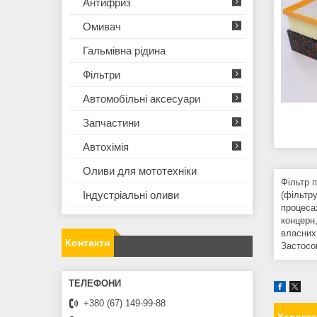
Антифриз
Омивач
Гальмівна рідина
Фільтри
Автомобільні аксесуари
Запчастини
Автохімія
Оливи для мототехнiки
Фільтр 
Iндустрiальнi оливи
(фільтр
процесах
концерн
власних
Контакти
Застосо
+380 (67) 149-99-88