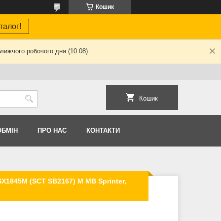
Кошик
талог!
лижчого робочого дня (10.08).
Кошик
ОБМIН
ПРО НАС
КОНТАКТИ
X1845M (SCT SB2167) M MB Sprinter,