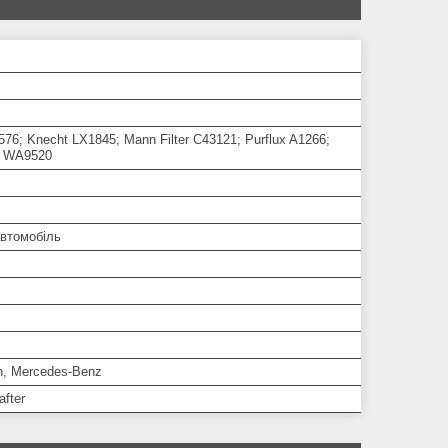
1576; Knecht LX1845; Mann Filter C43121; Purflux A1266;
s WA9520
автомобіль
n, Mercedes-Benz
after