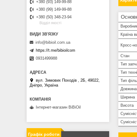
Характ
+380 (93) 149-99-88
+380 (99) 149-99-88
Основ
+380 (50) 348-23-94
Вiддiл якостi
Виробни
Країна в
info@bibioil.com.ua
Кросс-н
https://t.me/bibioilcom
Стан
0931499988
Тип запч
Тип техн
вул. Зимових Походiв , 2Б, 49022,
Тип філь
Дніпро, Україна
Довжина
Ширина
Висота
Інтернет-магазин BiBiOil
Сумісніс
Сумісні
Графік роботи