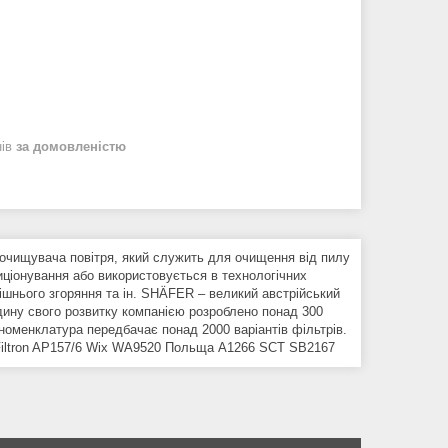
нів
за домовленістю
очищувача повітря, який служить для очищення від пилу
иціонування або використовується в технологічних
рішнього згоряння та ін. SHÄFER – великий австрійський
дину свого розвитку компанією розроблено понад 300
номенклатура передбачає понад 2000 варіантів фільтрів.
1 Filtron AP157/6 Wix WA9520 Польща A1266 SCT SB2167