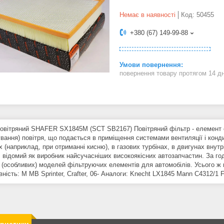
Немає в наявності
Код:
50455
+380 (67) 149-99-88
повернення товару протягом 14 д
повітряний SHAFER SX1845M (SCT SB2167) Повітряний фільтр - елемент 
ування) повітря, що подається в приміщення системами вентиляції і конд
 (наприклад, при отриманні кисню), в газових турбінах, в двигунах внут
, відомий як виробник найсучасніших високоякісних автозапчастин. За го
 (особливих) моделей фільтруючих елементів для автомобілів. Усього ж 
вність: M MB Sprinter, Crafter, 06- Аналоги: Knecht LX1845 Mann C4312/