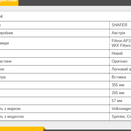
еристики
ні
к
SHAFER
иробник
Австрія
Filtron AP
омери
WIX Filter
Новий
астини
Оригінал
іки
Легковий 
тра
Вставка
355 мм
265 мм
57 мм
ть з маркою
Volkswage
сть з моделлю
Sprinter, Cr