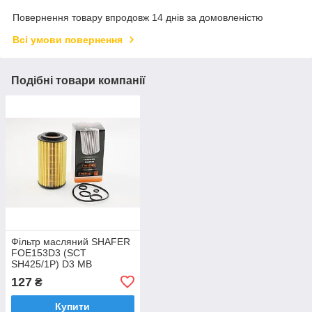
Повернення товару впродовж 14 днів за домовленістю
Всі умови повернення
Подібні товари компанії
Фільтр масляний SHAFER
FOE153D3 (SCT
SH425/1P) D3 MB
Sprinter/Vito CDI, OM611
127
₴
тип Knecht, 3 гумки
Купити