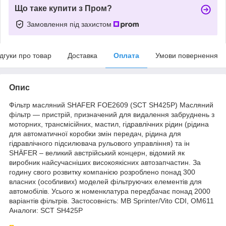
Що таке купити з Пром?
Замовлення під захистом
ідгуки про товар
Доставка
Оплата
Умови повернення
Опис
Фільтр масляний SHAFER FOE2609 (SCT SH425P) Масляний
фільтр — пристрій, призначений для видалення забруднень з
моторних, трансмісійних, мастил, гідравлічних рідин (рідина
для автоматичної коробки змін передач, рідина для
гідравлічного підсилювача рульового управління) та ін
SHÄFER – великий австрійський концерн, відомий як
виробник найсучасніших високоякісних автозапчастин. За
годину свого розвитку компанією розроблено понад 300
власних (особливих) моделей фільтруючих елементів для
автомобілів. Усього ж номенклатура передбачає понад 2000
варіантів фільтрів. Застосовність: MB Sprinter/Vito CDI, OM611
Аналоги: SCT SH425P