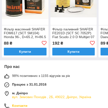
Фільтр масляний SHAFER
Фільтр паливний SHAFER
Філ
FOM617 (SCT SM104)
FE201D (SCT SC 7052P)
FOM
Honda 96-, D=65.2, H=86.5
Fiat Scudo 2.0 D Multijet 07
Daew
mm, M20x1.5
- Ялинкою
mm, 
88
192
89
₴
₴
Купити
Купити
Про нас
98% позитивних з 1155 відгуків за рік
Працює з 31.01.2016
м. Дніпро
вул. Зимових Походiв , 2Б, 49022, Дніпро, Україна
Контакти