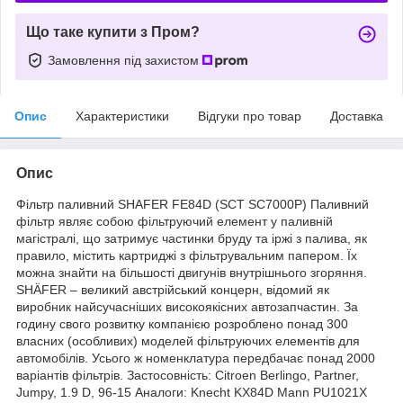
Що таке купити з Пром?
Замовлення під захистом
Опис
Характеристики
Відгуки про товар
Доставка
Опис
Фільтр паливний SHAFER FE84D (SCT SC7000P) Паливний
фільтр являє собою фільтруючий елемент у паливній
магістралі, що затримує частинки бруду та іржі з палива, як
правило, містить картриджі з фільтрувальним папером. Їх
можна знайти на більшості двигунів внутрішнього згоряння.
SHÄFER – великий австрійський концерн, відомий як
виробник найсучасніших високоякісних автозапчастин. За
годину свого розвитку компанією розроблено понад 300
власних (особливих) моделей фільтруючих елементів для
автомобілів. Усього ж номенклатура передбачає понад 2000
варіантів фільтрів. Застосовність: Citroen Berlingo, Partner,
Jumpy, 1.9 D, 96-15 Аналоги: Knecht KX84D Mann PU1021X