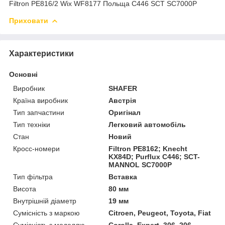
Filtron PE816/2 Wix WF8177 Польща C446 SCT SC7000P
Приховати
Характеристики
Основні
Виробник
SHAFER
Країна виробник
Австрія
Тип запчастини
Оригінал
Тип техніки
Легковий автомобіль
Стан
Новий
Кросс-номери
Filtron PE8162; Knecht
KX84D; Purflux C446; SCT-
MANNOL SC7000P
Тип фільтра
Вставка
Висота
80 мм
Внутрішній діаметр
19 мм
Сумісність з маркою
Citroen, Peugeot, Toyota, Fiat
Сумісність з моделлю
Corolla, Expert, 306, 206,