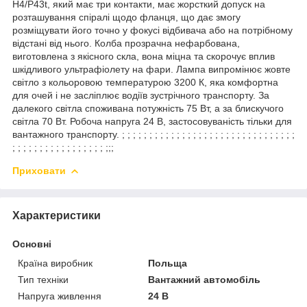
Н4/P43t, який має три контакти, має жорсткий допуск на
розташування спіралі щодо фланця, що дає змогу
розміщувати його точно у фокусі відбивача або на потрібному
відстані від нього. Колба прозрачна нефарбована,
виготовлена ​​з якісного скла, вона міцна та скорочує вплив
шкідливого ультрафіолету на фари. Лампа випромінює жовте
світло з кольоровою температурою 3200 К, яка комфортна
для очей і не засліплює водіїв зустрічного транспорту. За
далекого світла споживана потужність 75 Вт, а за блискучого
світла 70 Вт. Робоча напруга 24 В, застосовуваність тільки для
вантажного транспорту. ; ; ; ; ; ; ; ; ; ; ; ; ; ; ; ; ; ; ; ; ; ; ; ; ; ; ; ; ; ; ; ;
; ; ; ; ; ; ; ; ; ; ; ; ; ; ; ; ; ;;;
Приховати
Характеристики
Основні
Країна виробник
Польща
Тип техніки
Вантажний автомобіль
Напруга живлення
24 В