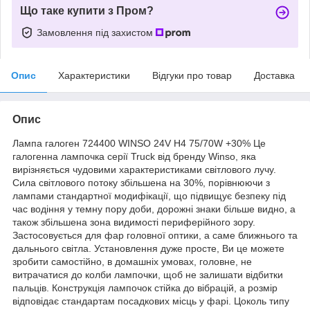
Що таке купити з Пром?
Замовлення під захистом
Опис
Характеристики
Відгуки про товар
Доставка
Опис
Лампа галоген 724400 WINSO 24V H4 75/70W +30% Це
галогенна лампочка серії Truck від бренду Winso, яка
вирізняється чудовими характеристиками світлового лучу.
Сила світлового потоку збільшена на 30%, порівнюючи з
лампами стандартної модифікації, що підвищує безпеку під
час водіння у темну пору доби, дорожні знаки більше видно, а
також збільшена зона видимості периферійного зору.
Застосовується для фар головної оптики, а саме ближнього та
дальнього світла. Установлення дуже просте, Ви це можете
зробити самостійно, в домашніх умовах, головне, не
витрачатися до колби лампочки, щоб не залишати відбитки
пальців. Конструкція лампочок стійка до вібрацій, а розмір
відповідає стандартам посадкових місць у фарі. Цоколь типу