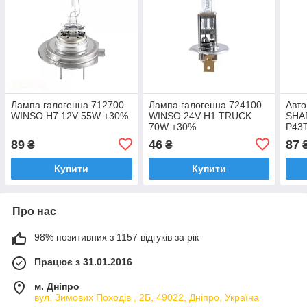
Лампа галогенна 712700
Лампа галогенна 724100
Авто
WINSO H7 12V 55W +30%
WINSO 24V H1 TRUCK
SHAF
70W +30%
P43T
1 шт
89
46
87
₴
₴
Купити
Купити
Про нас
98% позитивних з 1157 відгуків за рік
Працює з 31.01.2016
м. Дніпро
вул. Зимових Походiв , 2Б, 49022, Дніпро, Україна