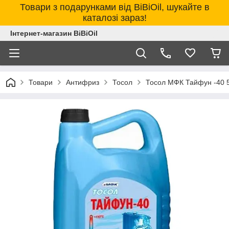
Товари з подарунками від BiBiOil, шукайте в
каталозі зараз!
Інтернет-магазин BiBiOil
Товари
Антифриз
Тосол
Тосол МФК Тайфун -40 5