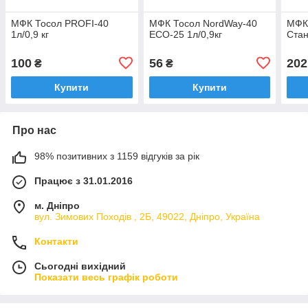
МФК Тосол PROFI-40
МФК Тосол NordWay-40
МФК
1л/0,9 кг
ECO-25 1л/0,9кг
Стан
100
56
202
₴
₴
Купити
Купити
Про нас
98% позитивних з 1159 відгуків за рік
Працює з 31.01.2016
м. Дніпро
вул. Зимових Походiв , 2Б, 49022, Дніпро, Україна
Контакти
Сьогодні вихідний
Показати весь графік роботи