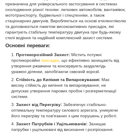
призначена для універсального застосування в системах
охолодження різної техніки: легкових автомобілів, вантажівок,
мототранспорту, будівельної і спецтехніки, а також
стаціонарних двигунів. Виробляється на основі етиленгліколю
та доповнюється пакетом високоактивних присадок, які
гарантують стабільну температуру двигуна при будь-якому
стилі водіння та надійний комплексний захист системи.
Основні переваги:
Протикорозійний Захист:
Містить потужні
протикорозійні
присадки
, що ефективно захищають від
утворення ржавчини та консервують заздалегідь
уражені ділянки, запобігаючи сквозній корозії.
Стійкість до Кипіння та Випаровування:
Має
високу стійкість до кипіння та випаровування, не
допускає утворення парових пробок і розгерметизації
системи.
Захист від Перегріву:
Забезпечує стабільно-
оптимальну температуру силового агрегата, уникуючи
його перегріву та пов'язаних з цим порушень у роботі.
Захист Патрубків і Ущільнювачів:
Захищає
патрубки і ущільнювачі від висихання і розтріскання.