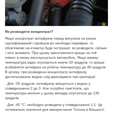
Як розводити концентрат?
Якщо концентрат антифризу перед випуском на ринок
сертифікований і пройшов всі необхідні перевірки, то
обов'язково на етикетці буде інструкція: як розводити, скільки
і чого заливати. При цьому орієнтуватися краще на той
клімат, в якому експлуатується автомобіль. Якщо взимку
температура рідко опускається нижче 20 градусів, то краще
розбавляти антифриз на робочу температуру до 40 градусів.
В цілому, при розведенні концентрату антифризу
дистильованою водою слід враховувати такі пропорції:
· Для -25 градусів: антифризу змішується з водою у
співвідношенні 2 до 3. Але потрібно пам'ятати, що
температура кипіння у цьому випадку опуститься до 130
градусів.
· Для -45 °C: необхідно розводити у співвідношенні 1:1. Це
оптимальне значення для використання Тосола в більшості