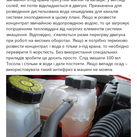
солей, які потім відкладаються в двигуні. Призначена для
розведення дистильована вода нешкідлива для каналів
системи охолодження в цьому плані. Якщо ж розвести
концентрат звичайною водопровідною водою, то це загрожує
погіршенням тепловіддачі від нагрітих елементів системи
змащення. Відповідно, з'являється ризик перегріву двигуна
при роботі на високих оборотах. Якщо ж потрібно терміново
розвести концентрат, і вода є тільки з-під крана, то необхідно
перевірити її жорсткість. Без використання спеціальних
приладів зробити це досить просто. Слід змішати 100 мл
Тосола і стільки ж води і дати постояти. Якщо випаде осад –
використовувати такий антифриз в машині не можна.