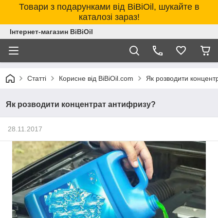
Товари з подарунками від BiBiOil, шукайте в
каталозі зараз!
Інтернет-магазин BiBiOil
Статті
Корисне від BiBiOil.com
Як розводити концент
Як розводити концентрат антифризу?
28.11.2017