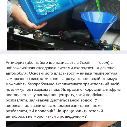
Антифриз (або як його ще називають в Україні – Тосол) є
найважливішою складовою системи охолодження двигуна
автомобіля. Основні його властивості – низька температура
замерзання і висока кипіння, за рахунок чого водій отримує
можливість безпроблемно експлуатувати транспортний засіб
як взимку, так і жарким літом. Як правило, хороший антифриз
поставляється у вигляді концентрату, який необхідно
розбавляти, заливаючи дистильованою водою. У
автовласників виникає закономірні запитання: як же
розбавляти, які пропорції? Чи краще купити готовий
антифриз, і не морочитися з розведенням?