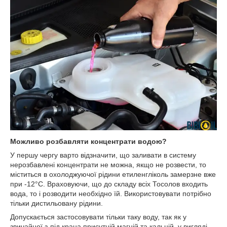
Можливо розбавляти концентрати водою?
У першу чергу варто відзначити, що заливати в систему
нерозбавлені концентрати не можна, якщо не розвести, то
міститься в охолоджуючої рідини етиленгліколь замерзне вже
при -12°С. Враховуючи, що до складу всіх Тосолов входить
вода, то і розводити необхідно їй. Використовувати потрібно
тільки дистильовану рідини.
Допускається застосовувати тільки таку воду, так як у
звичайної з-під крана присутній магній та кальцій, у вигляді