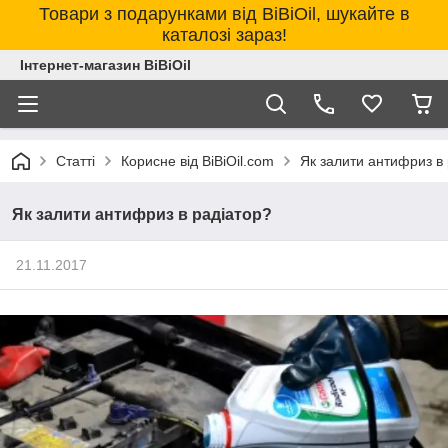
Товари з подарунками від BiBiOil, шукайте в
каталозі зараз!
Інтернет-магазин BiBiOil
Статті
Корисне від BiBiOil.com
Як залити антифриз в
Як залити антифриз в радіатор?
21.11.2017