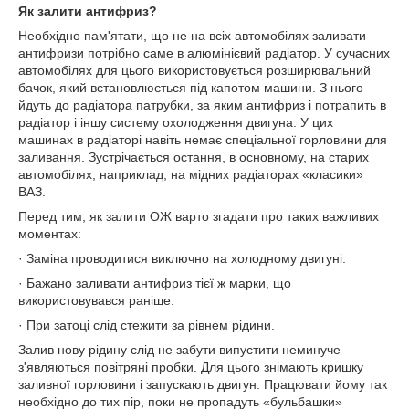
Як залити антифриз?
Необхідно пам'ятати, що не на всіх автомобілях заливати
антифризи потрібно саме в алюмінієвий радіатор. У сучасних
автомобілях для цього використовується розширювальний
бачок, який встановлюється під капотом машини. З нього
йдуть до радіатора патрубки, за яким антифриз і потрапить в
радіатор і іншу систему охолодження двигуна. У цих
машинах в радіаторі навіть немає спеціальної горловини для
заливання. Зустрічається остання, в основному, на старих
автомобілях, наприклад, на мідних радіаторах «класики»
ВАЗ.
Перед тим, як залити ОЖ варто згадати про таких важливих
моментах:
· Заміна проводитися виключно на холодному двигуні.
· Бажано заливати антифриз тієї ж марки, що
використовувався раніше.
· При затоці слід стежити за рівнем рідини.
Залив нову рідину слід не забути випустити неминуче
з'являються повітряні пробки. Для цього знімають кришку
заливної горловини і запускають двигун. Працювати йому так
необхідно до тих пір, поки не пропадуть «бульбашки»