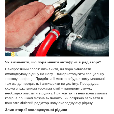
Як визначити, що пора міняти антифриз в радіаторі?
Найпростіший спосіб визначити, чи пора змінювати
охолоджуючу рідину на нову – використовувати спеціальну
тестову папірець. Придбати її можна в будь-якому магазині,
там же де продають і антифризи на долівку. Процедура
схожа зі шкільними уроками хімії – паперову смужку
необхідно опустити в рідину. При контакті з нею вона змінить
колір, а по шкалі можна визначити, чи потрібно заливати в
ваш алюмінієвий радіатор нову охолоджуючу рідину.
Злив старої охолоджуючої рідини