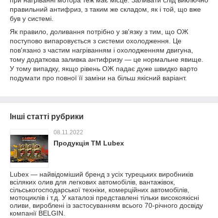
при нагріванні мотора теж має місце. Заливати слід виключно
правильний антифриз, з таким же складом, як і той, що вже
був у системі.
Як правило, доливання потрібно у зв'язку з тим, що ОЖ
поступово випаровується з системи охолодження. Це
пов'язано з частим нагріванням і охолодженням двигуна,
тому додаткова заливка антифризу — це нормальне явище.
У тому випадку, якщо рівень ОЖ падає дуже швидко варто
подумати про повної її заміни на більш якісний варіант.
Інші статті рубрики
08.11.2022
Продукція ТМ Lubex
Lubex — найвідоміший бренд з усіх турецьких виробників
всіляких олив для легкових автомобілів, вантажівок,
сільськогосподарської техніки, комерційних автомобілів,
мотоциклів і т.д. У каталозі представлені тільки високоякісні
оливи, вироблені із застосуванням всього 70-річного досвіду
компанії BELGIN.