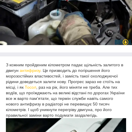
З кожним пройденим кілометром падає щільність залитого в
двигун
антифризу
. Це призводить до погіршення його
морозостійких властивостей, і замість такої охолоджуючої
рідини доведеться залити нову. Прогрес зараз не стоїть на
місці, і як
Тосол
, раз на рік, його міняти не треба. Але тих
водіїв, що проїжджають на великі відстані по дорогах України
все ж варто пам'ятати, що термін служби навіть самого
нового антифризу в радіаторі не перевищує 50 тисяч
кілометрів. І щоб уникнути перегріву двигуна, про його
правильної заміни варто подумати заздалегідь.